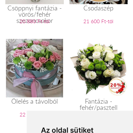
Csöppnyi fantázia -
Csodaszép
vörös/fehér
szezoncsokor
20 880 Ft-tól
21 600 Ft-tól
Ölelés a távolból
Fantázia -
fehér/pasztell
szezoncsokor
22 060 Ft-tól
22 400 Ft-tól
Az oldal sütiket