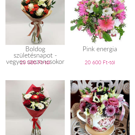
Boldog
Pink energia
születésnapot -
vegyes szezoncsokor
20 080 Ft-tól
20 600 Ft-tól