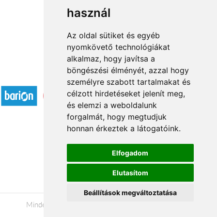
használ
1
2
3
...
8
9
→
Az oldal sütiket és egyéb
nyomkövető technológiákat
alkalmaz, hogy javítsa a
böngészési élményét, azzal hogy
Elfogadott fizetési módok
személyre szabott tartalmakat és
célzott hirdetéseket jelenít meg,
és elemzi a weboldalunk
forgalmát, hogy megtudjuk
honnan érkeztek a látogatóink.
Á.SZ.F.
Elfogadom
Impresszum
Elutasítom
Adatkezelési tájékoztató
Beállítások megváltoztatása
Minden jog fenntartva © 2026 |
+36 20 488-8362
|
www.viragkuldeszalaegerszeg.hu