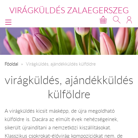
VIRÁGKÜLDÉS ZALAEGERSZEG
Főoldal
Virágküldés, ajándékküldés külföldre
virágküldés, ajándékküldés
külföldre
A virágküldés kicsit másképp, de újra megoldható
külföldre is. Dacára az elmúlt évek nehézségeinek,
sikerült újraindítani a nemzetközi kiszállításokat.
Klasszikus csokrokat-élővirág kompozíciókat nem, de