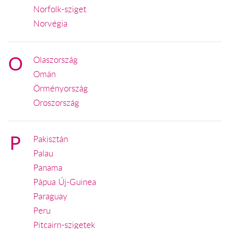
Norfolk-sziget
Norvégia
O
Olaszország
Omán
Örményország
Oroszország
P
Pakisztán
Palau
Panama
Pápua Új-Guinea
Paraguay
Peru
Pitcairn-szigetek