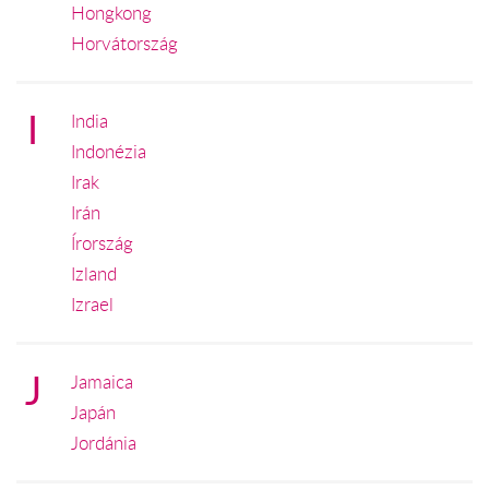
Hongkong
Horvátország
I
India
Indonézia
Irak
Irán
Írország
Izland
Izrael
J
Jamaica
Japán
Jordánia