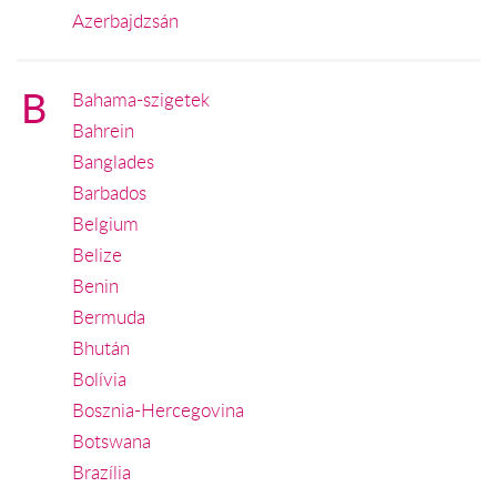
Azerbajdzsán
B
Bahama-szigetek
Bahrein
Banglades
Barbados
Belgium
Belize
Benin
Bermuda
Bhután
Bolívia
Bosznia-Hercegovina
Botswana
Brazília