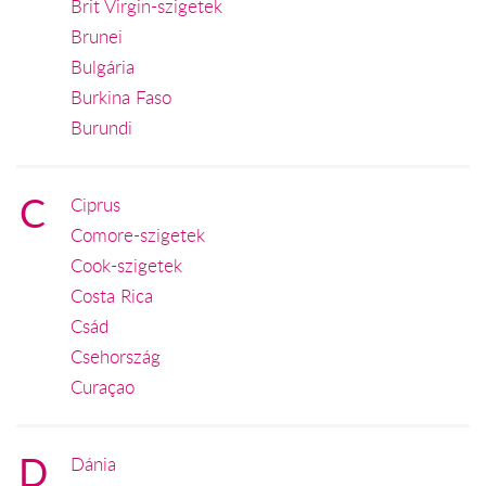
Brit Virgin-szigetek
Brunei
Bulgária
Burkina Faso
Burundi
C
Ciprus
Comore-szigetek
Cook-szigetek
Costa Rica
Csád
Csehország
Curaçao
D
Dánia