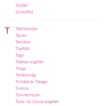
Szudán
Szváziföld
T
Tádzsikisztán
Tajvan
Tanzánia
Thaiföld
Togo
Tokelau-szigetek
Tonga
Törökország
Trinidad és Tobago
Tunézia
Türkmenisztán
Turks- és Caicos-szigetek