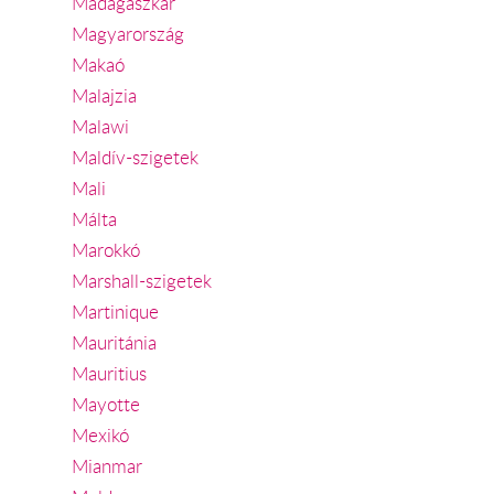
Madagaszkár
Magyarország
Makaó
Malajzia
Malawi
Maldív-szigetek
Mali
Málta
Marokkó
Marshall-szigetek
Martinique
Mauritánia
Mauritius
Mayotte
Mexikó
Mianmar