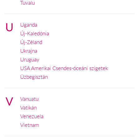
Tuvalu
U
Uganda
Új-Kaledónia
Új-Zéland
Ukrajna
Uruguay
USA Amerikai Csendes-óceáni szigetek
Üzbegisztán
V
Vanuatu
Vatikán
Venezuela
Vietnam