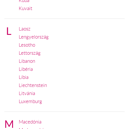
Kuba
Kuvait
L
Laosz
Lengyelország
Lesotho
Lettország
Libanon
Libéria
Líbia
Liechtenstein
Litvánia
Luxemburg
M
Macedónia