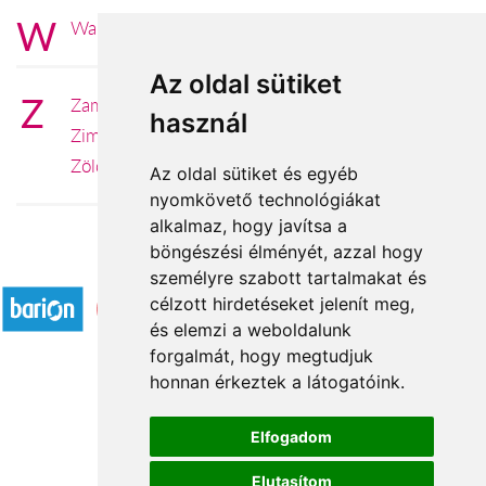
W
Wallis és Futuna Wallis és Futuna
Az oldal sütiket
Z
Zambia
használ
Zimbabwe
Zöld-foki Köztársaság
Az oldal sütiket és egyéb
nyomkövető technológiákat
alkalmaz, hogy javítsa a
böngészési élményét, azzal hogy
Elfogadott fizetési módok
személyre szabott tartalmakat és
célzott hirdetéseket jelenít meg,
és elemzi a weboldalunk
forgalmát, hogy megtudjuk
honnan érkeztek a látogatóink.
Á.SZ.F.
Elfogadom
Impresszum
Elutasítom