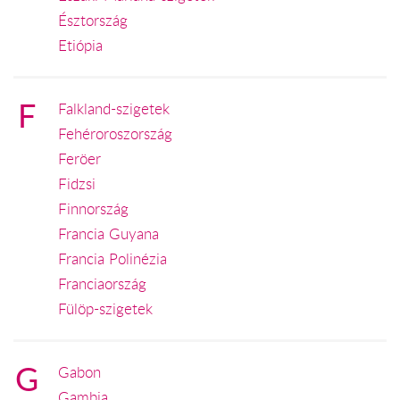
Észtország
Etiópia
F
Falkland-szigetek
Fehéroroszország
Feröer
Fidzsi
Finnország
Francia Guyana
Francia Polinézia
Franciaország
Fülöp-szigetek
G
Gabon
Gambia