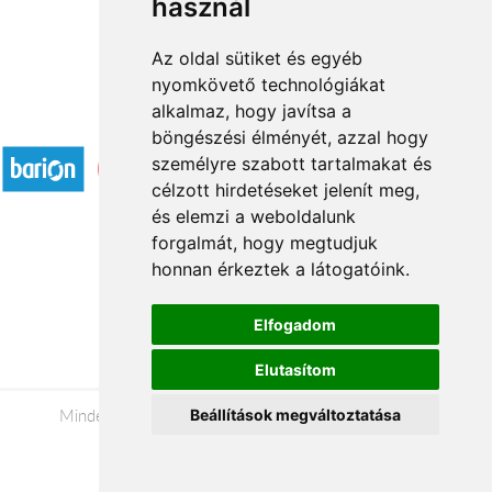
használ
Az oldal sütiket és egyéb
nyomkövető technológiákat
alkalmaz, hogy javítsa a
Elfogadott fizetési módok
böngészési élményét, azzal hogy
személyre szabott tartalmakat és
célzott hirdetéseket jelenít meg,
és elemzi a weboldalunk
forgalmát, hogy megtudjuk
honnan érkeztek a látogatóink.
Á.SZ.F.
Impresszum
Elfogadom
Adatkezelési tájékoztató
Elutasítom
Minden jog fenntartva © 2026 |
+36 20 488-8362
|
Beállítások megváltoztatása
www.viragkuldeszalaegerszeg.hu