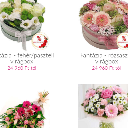
ázia - fehér/pasztell
Fantázia - rózsasz
virágbox
virágbox
24 960 Ft-tól
24 960 Ft-tól