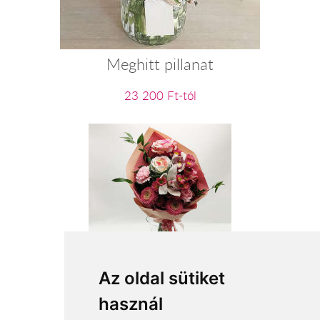
Meghitt pillanat
23 200 Ft-tól
Boldog névnapot
Az oldal sütiket
használ
19 600 Ft-tól