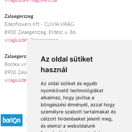
Zalaegerszeg
Édenflowers Kft - CLIVIA VIRÁG
8900 Zalaegerszeg, Erdész u. 86.
virágküldés Zalaegerszeg
Zalaegerszeg
Az oldal sütiket
Boróka virág
használ
8900 Zalaegerszeg, Kossuth L. u.19-23
virágküldés Zalaegerszeg
Az oldal sütiket és egyéb
nyomkövető technológiákat
alkalmaz, hogy javítsa a
böngészési élményét, azzal hogy
Elfogadott fizetési módok
személyre szabott tartalmakat és
célzott hirdetéseket jelenít meg,
és elemzi a weboldalunk