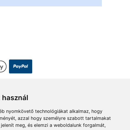
t használ
rszeg.hu
gyéb nyomkövető technológiákat alkalmaz, hogy
lményét, azzal hogy személyre szabott tartalmakat
 jelenít meg, és elemzi a weboldalunk forgalmát,