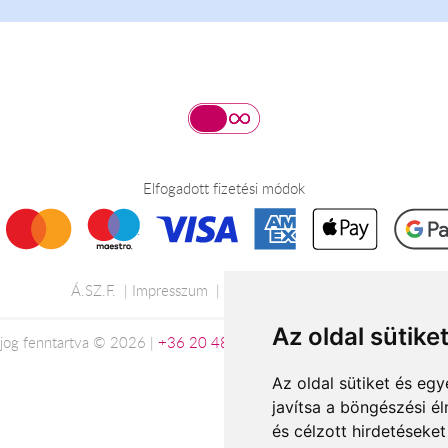
Elfogadott fizetési módok
Á.SZ.F.
Impresszum
Adatkezelési tájékoztató
Az oldal sütike
jog fenntartva © 2026 |
+36 20 488-8362
| www.viragkuldeszalaege
Az oldal sütiket és e
javítsa a böngészési é
és célzott hirdetéseket