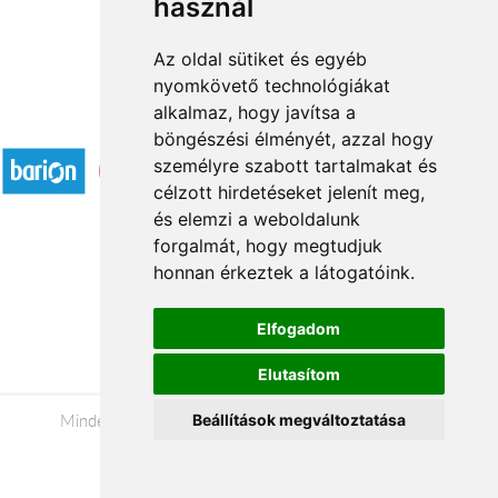
használ
Az oldal sütiket és egyéb
nyomkövető technológiákat
alkalmaz, hogy javítsa a
Elfogadott fizetési módok
böngészési élményét, azzal hogy
személyre szabott tartalmakat és
célzott hirdetéseket jelenít meg,
és elemzi a weboldalunk
forgalmát, hogy megtudjuk
honnan érkeztek a látogatóink.
Á.SZ.F.
Impresszum
Elfogadom
Adatkezelési tájékoztató
Elutasítom
Minden jog fenntartva © 2026 |
+36 20 488-8362
|
Beállítások megváltoztatása
www.viragkuldeszalaegerszeg.hu