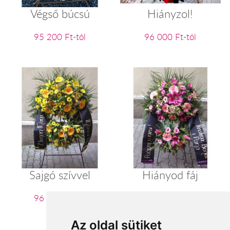
Végső búcsú
Hiányzol!
95 200 Ft-tól
96 000 Ft-tól
Sajgó szívvel
Hiányod fáj
96 000 Ft-tól
96 000 Ft-tól
Az oldal sütiket