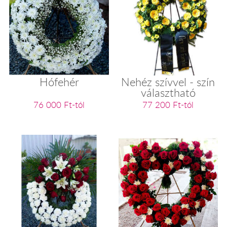
Hófehér
Nehéz szívvel - szín
választható
76 000 Ft-tól
77 200 Ft-tól