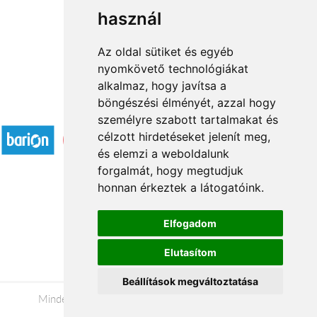
használ
1
2
→
Az oldal sütiket és egyéb
nyomkövető technológiákat
alkalmaz, hogy javítsa a
böngészési élményét, azzal hogy
Elfogadott fizetési módok
személyre szabott tartalmakat és
célzott hirdetéseket jelenít meg,
és elemzi a weboldalunk
forgalmát, hogy megtudjuk
honnan érkeztek a látogatóink.
Á.SZ.F.
Elfogadom
Impresszum
Elutasítom
Adatkezelési tájékoztató
Beállítások megváltoztatása
Minden jog fenntartva © 2026 |
+36 20 488-8362
|
www.viragkuldeszalaegerszeg.hu