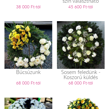
szín választható
38 000 Ft-tól
45 600 Ft-tól
Búcsúzunk
Sosem feledünk -
Koszorú küldés
68 000 Ft-tól
68 000 Ft-tól