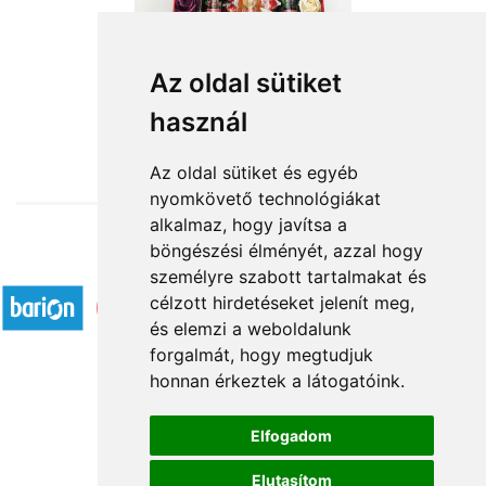
ROYAL ajándék csomag
Az oldal sütiket
használ
20 240 Ft-tól
Az oldal sütiket és egyéb
nyomkövető technológiákat
alkalmaz, hogy javítsa a
böngészési élményét, azzal hogy
Elfogadott fizetési módok
személyre szabott tartalmakat és
célzott hirdetéseket jelenít meg,
és elemzi a weboldalunk
forgalmát, hogy megtudjuk
honnan érkeztek a látogatóink.
Á.SZ.F.
Elfogadom
Impresszum
Elutasítom