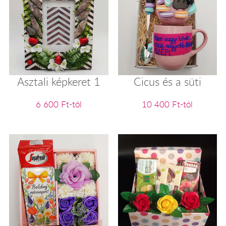
Asztali képkeret 1
Cicus és a süti
6 600 Ft-tól
10 400 Ft-tól