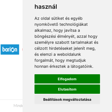
használ
1
2
3
...
22
23
→
Az oldal sütiket és egyéb
nyomkövető technológiákat
alkalmaz, hogy javítsa a
böngészési élményét, azzal hogy
Elfogadott fizetési módok
személyre szabott tartalmakat és
célzott hirdetéseket jelenít meg,
és elemzi a weboldalunk
forgalmát, hogy megtudjuk
honnan érkeztek a látogatóink.
Á.SZ.F.
Elfogadom
Impresszum
Elutasítom
Adatkezelési tájékoztató
Beállítások megváltoztatása
Minden jog fenntartva © 2026 |
+36 20 488-8362
|
www.viragkuldeszalaegerszeg.hu