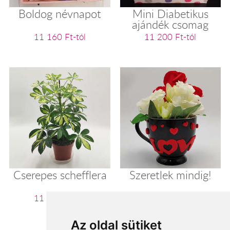
Boldog névnapot
Mini Diabetikus
ajándék csomag
11 160 Ft-tól
11 200 Ft-tól
Cserepes schefflera
Szeretlek mindig!
11 280 Ft-tól
11 360 Ft-tól
Az oldal sütiket