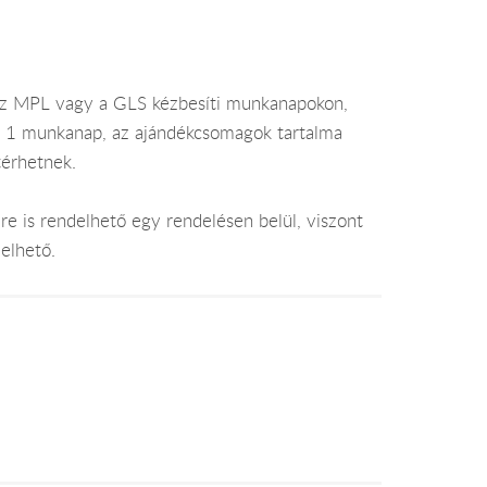
az MPL vagy a GLS kézbesíti munkanapokon,
je 1 munkanap, az ajándékcsomagok tartalma
térhetnek.
e is rendelhető egy rendelésen belül, viszont
elhető.