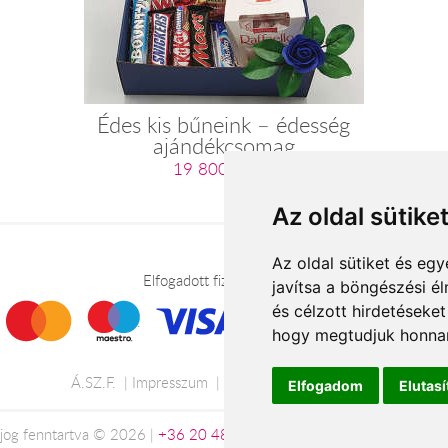
Édes kis bűneink – édesség
ajándékcsomag
19 800 Ft-tól
Az oldal sütike
Az oldal sütiket és e
Elfogadott fizetési módok
javítsa a böngészési é
és célzott hirdetéseket
hogy megtudjuk honnan
Á.SZ.F.
Impresszum
Adatkezelési tájékoztató
Elfogadom
Elutas
jog fenntartva © 2026 |
+36 20 488-8362
| www.viragkuldeszalaege