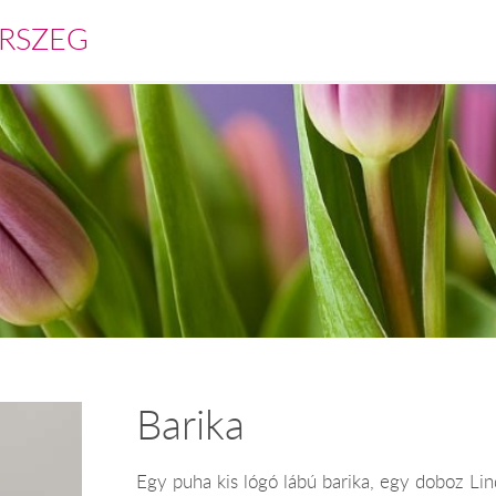
RSZEG
Barika
Egy puha kis lógó lábú barika, egy doboz Lin