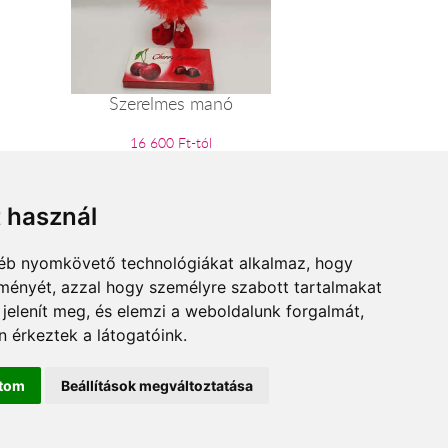
Szerelmes manó
16 600 Ft-tól
t használ
gyéb nyomkövető technológiákat alkalmaz, hogy
lményét, azzal hogy személyre szabott tartalmakat
 jelenít meg, és elemzi a weboldalunk forgalmát,
 érkeztek a látogatóink.
ítom
Beállítások megváltoztatása
rszeg.hu