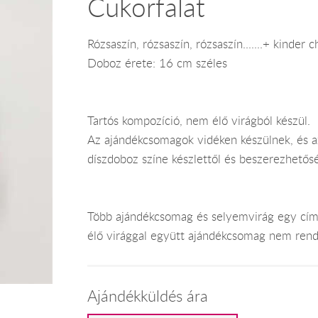
Cukorfalat
Rózsaszín, rózsaszín, rózsaszín.......+ kinde
Doboz érete: 16 cm széles
Tartós kompozíció, nem élő virágból készül.
Az ajándékcsomagok vidéken készülnek, és az
díszdoboz színe készlettől és beszerezhetős
Több ajándékcsomag és selyemvirág egy címr
élő virággal együtt ajándékcsomag nem rend
Ajándékküldés ára