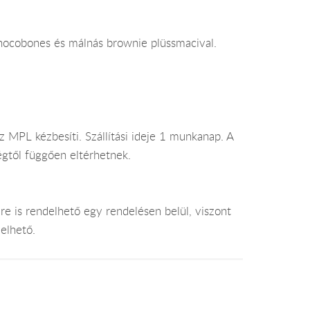
r chocobones és málnás brownie plüssmacival.
 MPL kézbesíti. Szállítási ideje 1 munkanap. A
égtől függően eltérhetnek.
e is rendelhető egy rendelésen belül, viszont
elhető.