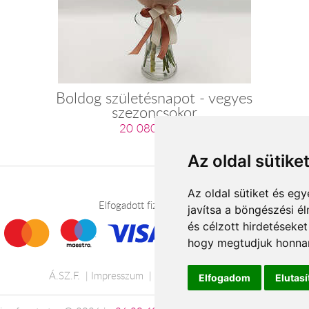
Boldog születésnapot - vegyes
szezoncsokor
20 080 Ft-tól
Az oldal sütike
Az oldal sütiket és e
Elfogadott fizetési módok
javítsa a böngészési é
és célzott hirdetéseket
hogy megtudjuk honnan
Á.SZ.F.
Impresszum
Adatkezelési tájékoztató
Elfogadom
Elutas