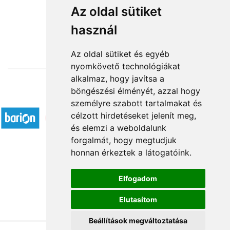
Piros ajándékcsomag
Az oldal sütiket
használ
13 640 Ft-tól
Az oldal sütiket és egyéb
nyomkövető technológiákat
alkalmaz, hogy javítsa a
böngészési élményét, azzal hogy
Elfogadott fizetési módok
személyre szabott tartalmakat és
célzott hirdetéseket jelenít meg,
és elemzi a weboldalunk
forgalmát, hogy megtudjuk
honnan érkeztek a látogatóink.
Á.SZ.F.
Elfogadom
Impresszum
Elutasítom
Adatkezelési tájékoztató
Beállítások megváltoztatása