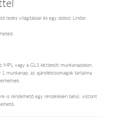
tel
tó ledes világítással és egy doboz Lindor
dheted.
az MPL vagy a GLS kézbesíti munkanapokon,
je 1 munkanap, az ajándékcsomagok tartalma
térhetnek.
e is rendelhető egy rendelésen belül, viszont
elhető.