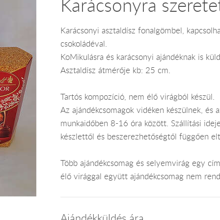
Karácsonyra szeretet
Karácsonyi asztaldísz fonalgömbel, kapcsolha
csokoládéval.
KoMikulásra és karácsonyi ajándéknak is kül
Asztaldísz átmérője kb: 25 cm.
Tartós kompozíció, nem élő virágból készül.
Az ajándékcsomagok vidéken készülnek, és 
munkaidőben 8-16 óra között. Szállítási ide
készlettől és beszerezhetőségtől függően el
Több ajándékcsomag és selyemvirág egy címr
élő virággal együtt ajándékcsomag nem rend
Ajándékküldés ára