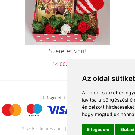
Szeretés van!
14 880 Ft-tól
Az oldal sütike
Az oldal sütiket és e
Elfogadott fizetési módok
javítsa a böngészési é
és célzott hirdetéseket
hogy megtudjuk honnan
Á.SZ.F.
Impresszum
Adatkezelési tájékoztató
Elfogadom
Elutas