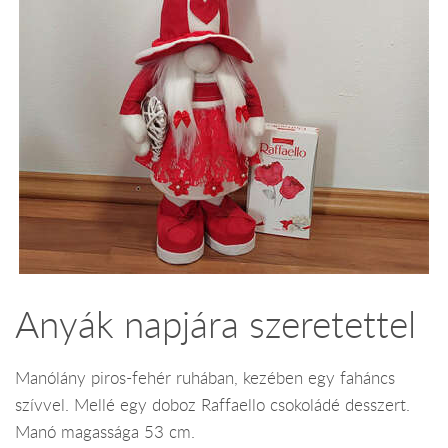
Anyák napjára szeretettel
Manólány piros-fehér ruhában, kezében egy faháncs
szívvel. Mellé egy doboz Raffaello csokoládé desszert.
Manó magassága 53 cm.