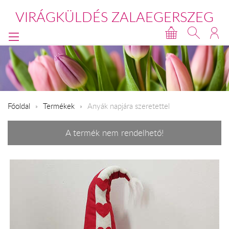
VIRÁGKÜLDÉS ZALAEGERSZEG
Főoldal
Termékek
Anyák napjára szeretettel
A termék nem rendelhető!