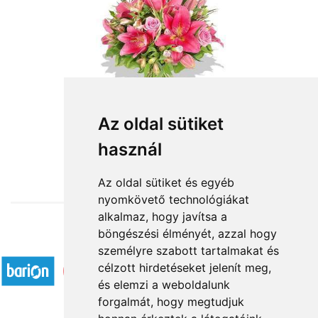
Mennyire mérges?
Az oldal sütiket
használ
28 800 Ft-tól
Az oldal sütiket és egyéb
nyomkövető technológiákat
alkalmaz, hogy javítsa a
böngészési élményét, azzal hogy
Elfogadott fizetési módok
személyre szabott tartalmakat és
célzott hirdetéseket jelenít meg,
és elemzi a weboldalunk
forgalmát, hogy megtudjuk