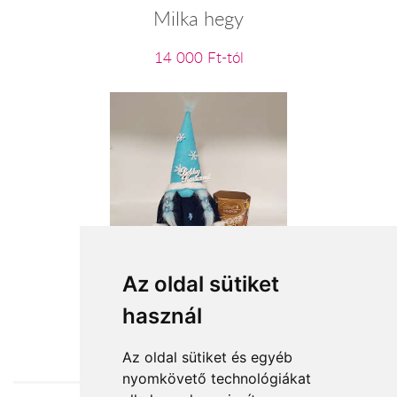
Milka hegy
14 000 Ft-tól
Karácsonyi manólány kék ruhában
Az oldal sütiket
használ
16 360 Ft-tól
Az oldal sütiket és egyéb
nyomkövető technológiákat