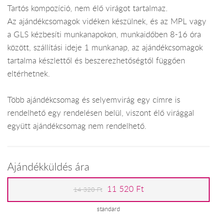
Tartós kompozíció, nem élő virágot tartalmaz.
Az ajándékcsomagok vidéken készülnek, és az MPL vagy
a GLS kézbesíti munkanapokon, munkaidőben 8-16 óra
között, szállítási ideje 1 munkanap, az ajándékcsomagok
tartalma készlettől és beszerezhetőségtől függően
eltérhetnek.
Több ajándékcsomag és selyemvirág egy címre is
rendelhető egy rendelésen belül, viszont élő virággal
együtt ajándékcsomag nem rendelhető.
Ajándékküldés ára
11 520 Ft
14 320 Ft
standard