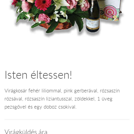
Isten éltessen!
Virágkosár fehér liliommal, pink gerberával, rózsaszín
rózsával, rózsaszín liziantusszal, zöldekkel, 1 üveg
pezsgővel és egy doboz csokival.
Virágküldés ára