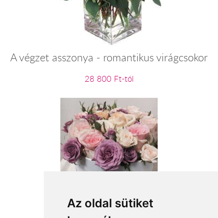
A végzet asszonya - romantikus virágcsokor
28 800 Ft-tól
Rózsakertem dobozban
Az oldal sütiket