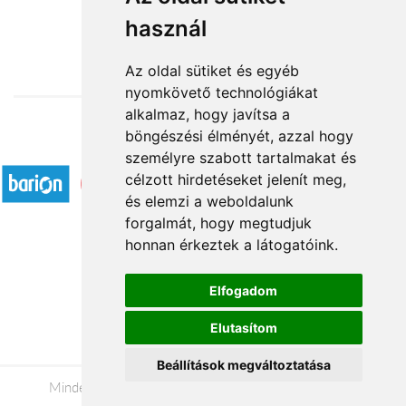
használ
16 760 Ft-tól
Az oldal sütiket és egyéb
nyomkövető technológiákat
alkalmaz, hogy javítsa a
böngészési élményét, azzal hogy
Elfogadott fizetési módok
személyre szabott tartalmakat és
célzott hirdetéseket jelenít meg,
és elemzi a weboldalunk
forgalmát, hogy megtudjuk
honnan érkeztek a látogatóink.
Á.SZ.F.
Elfogadom
Impresszum
Elutasítom
Adatkezelési tájékoztató
Beállítások megváltoztatása
Minden jog fenntartva © 2026 |
+36 20 488-8362
|