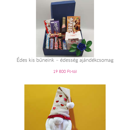
Édes kis bűneink – édesség ajándékcsomag
19 800 Ft-tól