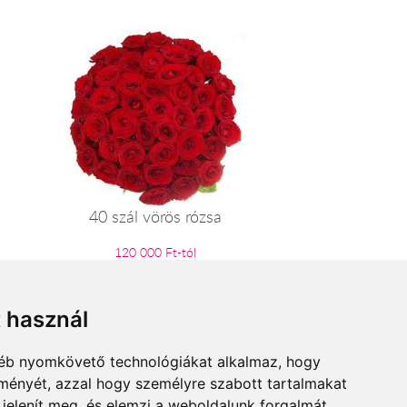
40 szál vörös rózsa
120 000 Ft-tól
t használ
gyéb nyomkövető technológiákat alkalmaz, hogy
lményét, azzal hogy személyre szabott tartalmakat
 jelenít meg, és elemzi a weboldalunk forgalmát,