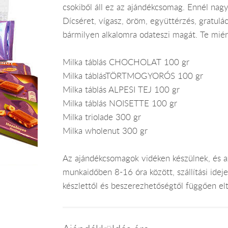
csokiből áll ez az ajándékcsomag. Ennél nag
Dícséret, vígasz, öröm, együttérzés, gratulá
bármilyen alkalomra odateszi magát. Te miér
Milka táblás CHOCHOLAT 100 gr
Milka táblásTÖRTMOGYORÓS 100 gr
Milka táblás ALPESI TEJ 100 gr
Milka táblás NOISETTE 100 gr
Milka triolade 300 gr
Milka wholenut 300 gr
Az ajándékcsomagok vidéken készülnek, és 
munkaidőben 8-16 óra között, szállítási ide
készlettől és beszerezhetőségtől függően el