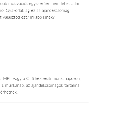
yobb motivációt egyszerűen nem lehet adni.
ció. Gyakorlatilag ez az ajándékcsomag
t választod ezt? Inkább kinek?
az MPL vagy a GLS kézbesíti munkanapokon,
je 1 munkanap, az ajándékcsomagok tartalma
térhetnek.