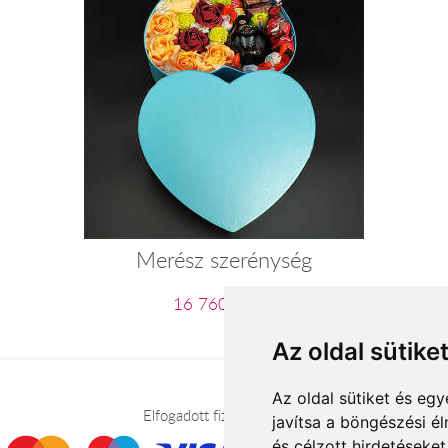
Merész szerénység
16 760 Ft-tól
Az oldal sütike
Az oldal sütiket és e
Elfogadott fizetési módok
javítsa a böngészési é
és célzott hirdetéseket