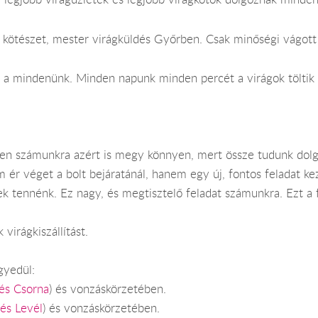
kötészet, mester virágküldés Győrben. Csak minőségi vágott é
 a mindenünk. Minden napunk minden percét a virágok töltik k
ben számunkra azért is megy könnyen, mert össze tudunk dolg
ér véget a bolt bejáratánál, hanem egy új, fontos feladat kez
nek tennénk. Ez nagy, és megtisztelő feladat számunkra. Ezt a
 virágkiszállítást.
yedül:
dés Csorna
) és vonzáskörzetében.
dés Levél
) és vonzáskörzetében.