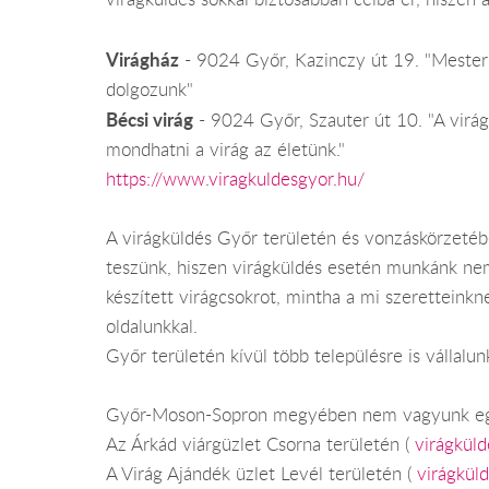
Virágház
- 9024 Győr, Kazinczy út 19. "Mester 
dolgozunk"
Bécsi virág
- 9024 Győr, Szauter út 10. "A virág
mondhatni a virág az életünk."
https://www.viragkuldesgyor.hu/
A virágküldés Győr területén és vonzáskörzeté
teszünk, hiszen virágküldés esetén munkánk nem 
készített virágcsokrot, mintha a mi szeretteink
oldalunkkal.
Győr területén kívül több településre is vállalunk
Győr-Moson-Sopron megyében nem vagyunk eg
Az Árkád viárgüzlet Csorna területén (
virágkül
A Virág Ajándék üzlet Levél területén (
virágkül