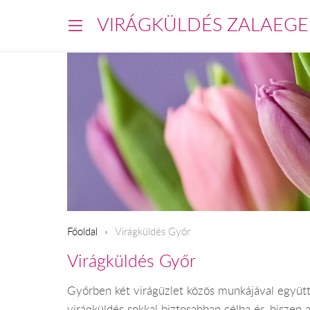
VIRÁGKÜLDÉS ZALAEGE
Főoldal
Virágküldés Győr
Virágküldés Győr
Győrben két virágüzlet közös munkájával együtt
virágküldés sokkal biztosabban célba ér, hiszen