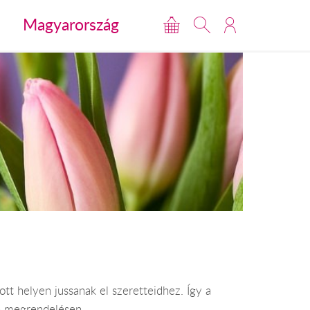
Magyarország
t helyen jussanak el szeretteidhez. Így a
en megrendelésen.