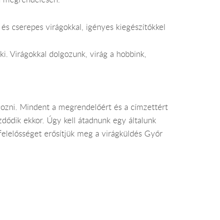
s cserepes virágokkal, igényes kiegészítőkkel
i. Virágokkal dolgozunk, virág a hobbink,
ozni. Mindent a megrendelőért és a címzettért
dődik ekkor. Úgy kell átadnunk egy általunk
 felelősséget erősítjük meg a virágküldés Győr