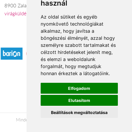
használ
8900 Zalaegerszeg, Kossuth L. u.19-23
virágküldés Zalaegerszeg
Az oldal sütiket és egyéb
nyomkövető technológiákat
alkalmaz, hogy javítsa a
böngészési élményét, azzal hogy
Elfogadott fizetési módok
személyre szabott tartalmakat és
célzott hirdetéseket jelenít meg,
és elemzi a weboldalunk
forgalmát, hogy megtudjuk
honnan érkeztek a látogatóink.
Á.SZ.F.
Elfogadom
Impresszum
Elutasítom
Adatkezelési tájékoztató
Beállítások megváltoztatása
Minden jog fenntartva © 2026 |
+36 20 488-8362
|
www.viragkuldeszalaegerszeg.hu