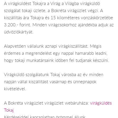
A virágküldést Tokajra a Virág a Világba virágküldő
szolgálat tokaji üzlete, a Bokréta virágüzlet végzi. A
kiszállítás ára Tokajra és 15 kilométeres vonzáskörzetébe
3.200.- forint. Minden virágcsokorhoz ajándékba adjuk az
üdvözlőkártyát.
Alapvetően vállalunk aznapi virágkiszállítást. Mégis
érdemes a megrendelést egy nappal hamarabb leadni,
hogy tokaji munkatársaink időben fel tudjanak készülni.
Virágküldő szolgálatunk Tokaj városba az év minden
napján vállal kiszállítást vasárnap és ünnepnapok
kivételével.
A Bokréta virágüzlet virágüzlet webáruháza:
virágküldés
Tokaj
Kérdéseiddel kapcsolatban örömmel állunk