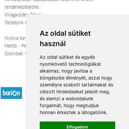
rendelkezésedre.
Virágküldés Tokaj
Törődünk egymással
Az oldal sütiket
Nyitva tartás:
használ
Hétfő - Péntek: 9:00-18:00
Szombat: 9:00-13:00
Az oldal sütiket és egyéb
nyomkövető technológiákat
alkalmaz, hogy javítsa a
böngészési élményét, azzal hogy
Elfogadott fizetési módok
személyre szabott tartalmakat és
célzott hirdetéseket jelenít meg,
és elemzi a weboldalunk
forgalmát, hogy megtudjuk
honnan érkeztek a látogatóink.
Á.SZ.F.
Elfogadom