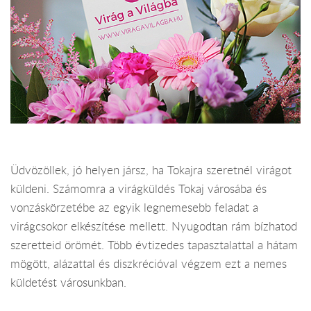
Üdvözöllek, jó helyen jársz, ha Tokajra szeretnél virágot
küldeni. Számomra a virágküldés Tokaj városába és
vonzáskörzetébe az egyik legnemesebb feladat a
virágcsokor elkészítése mellett. Nyugodtan rám bízhatod
szeretteid örömét. Több évtizedes tapasztalattal a hátam
mögött, alázattal és diszkrécióval végzem ezt a nemes
küldetést városunkban.