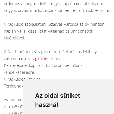
érdemes a megrendelést egy nappal hamarabb leadni,
hogy szarvasi munkatársaink időben fel tudjanak készülni.
Virágküldő szolgálatunk Szarvas városba az év minden
napján vállal kiszállítást vasárnap és ünnepnapok
kivételével.
A MarFlorárium Virágkötészeti Dekorációs Műhely
webáruháza:
virágküldés Szarvas
Kérdéseiddel kapcsolatban örömmel állunk
rendelkezésedre.
Virágküldés Szarvas
Törődünk egymással
Az oldal sütiket
nyitva tartás:
használ
h-p: 08:00-07:00
szo: 09:00-11:00