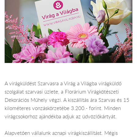
A virágküldést Szarvasra a Virág a Világba virágküldő
szolgálat szarvasi üzlete, a Florárium Virágkötészeti
Dekorációs Műhely végzi. A kiszállítás ára Szarvas és 15
kilométeres vonzáskörzetébe 3.200.- forint. Minden
virágcsokorhoz ajándékba adjuk az üdvözlőkártyát.
Alapvetően vállalunk aznapi virágkiszállítást. Mégis