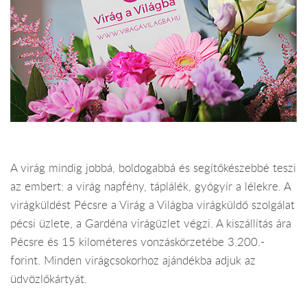
A virág mindig jobbá, boldogabbá és segítőkészebbé teszi
az embert: a virág napfény, táplálék, gyógyír a lélekre. A
virágküldést Pécsre a Virág a Világba virágküldő szolgálat
pécsi üzlete, a Gardéna virágüzlet végzi. A kiszállítás ára
Pécsre és 15 kilométeres vonzáskörzetébe 3.200.-
forint. Minden virágcsokorhoz ajándékba adjuk az
üdvözlőkártyát.