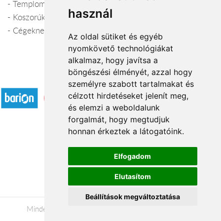
- Templomdíszítés
használ
- Koszorúk készítése, szállítása
- Cégeknek kedvezményes csokrok
Az oldal sütiket és egyéb
nyomkövető technológiákat
alkalmaz, hogy javítsa a
böngészési élményét, azzal hogy
Elfogadott fizetési módok
személyre szabott tartalmakat és
célzott hirdetéseket jelenít meg,
és elemzi a weboldalunk
forgalmát, hogy megtudjuk
honnan érkeztek a látogatóink.
Á.SZ.F.
Elfogadom
Impresszum
Elutasítom
Adatkezelési tájékoztató
Beállítások megváltoztatása
Minden jog fenntartva © 2026 |
+36 20 488-8362
|
www.viragkuldeszalaegerszeg.hu