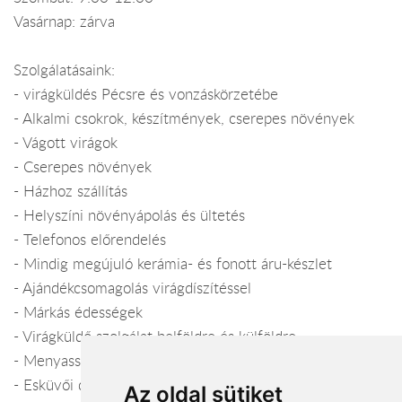
Vasárnap: zárva
Szolgálatásaink:
- virágküldés Pécsre és vonzáskörzetébe
- Alkalmi csokrok, készítmények, cserepes növények
- Vágott virágok
- Cserepes növények
- Házhoz szállítás
- Helyszíni növényápolás és ültetés
- Telefonos előrendelés
- Mindig megújuló kerámia- és fonott áru-készlet
- Ajándékcsomagolás virágdíszítéssel
- Márkás édességek
- Virágküldő szolgálat belföldre és külföldre
- Menyasszonyi csokrok
- Esküvői dekoráció, teremdíszítés
Az oldal sütiket