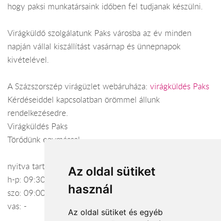
hogy paksi munkatársaink időben fel tudjanak készülni.
Virágküldő szolgálatunk Paks városba az év minden
napján vállal kiszállítást vasárnap és ünnepnapok
kivételével.
A Százszorszép virágüzlet webáruháza:
virágküldés Paks
Kérdéseiddel kapcsolatban örömmel állunk
rendelkezésedre.
Virágküldés Paks
Törődünk egymással
nyitva tartás:
Az oldal sütiket
h-p: 09:30-17:30
használ
szo: 09:00-12:00
vas: -
Az oldal sütiket és egyéb