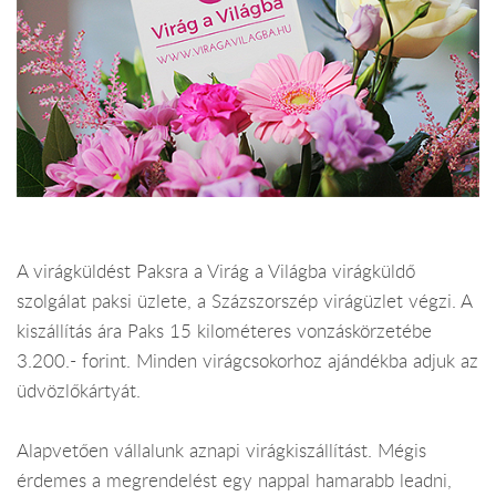
A virágküldést Paksra a Virág a Világba virágküldő
szolgálat paksi üzlete, a Százszorszép virágüzlet végzi. A
kiszállítás ára Paks 15 kilométeres vonzáskörzetébe
3.200.- forint. Minden virágcsokorhoz ajándékba adjuk az
üdvözlőkártyát.
Alapvetően vállalunk aznapi virágkiszállítást. Mégis
érdemes a megrendelést egy nappal hamarabb leadni,