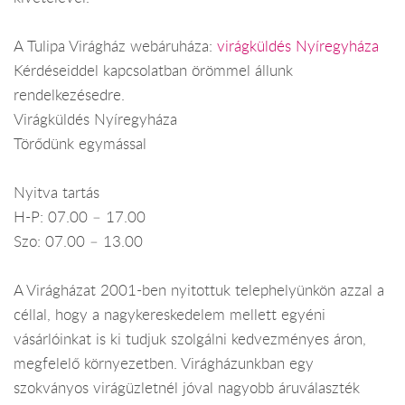
A Tulipa Virágház webáruháza:
virágküldés Nyíregyháza
Kérdéseiddel kapcsolatban örömmel állunk
rendelkezésedre.
Virágküldés Nyíregyháza
Törődünk egymással
Nyitva tartás
H-P: 07.00 – 17.00
Szo: 07.00 – 13.00
A Virágházat 2001-ben nyitottuk telephelyünkön azzal a
céllal, hogy a nagykereskedelem mellett egyéni
vásárlóinkat is ki tudjuk szolgálni kedvezményes áron,
megfelelő környezetben. Virágházunkban egy
szokványos virágüzletnél jóval nagyobb áruválaszték