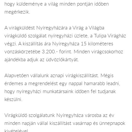
hogy küldeménye a világ minden pontján időben
megérkezik.
A virágküldést Nyíregyházára a Virág a Világba
virágküldő szolgálat nyíregyházi üzlete, a Tulipa Virágház
végzi. A kiszállítás ára Nyíregyháza 15 kilométeres
vonzáskörzetébe 3.200.- forint. Minden virágcsokorhoz
ajándékba adjuk az üdvözlőkártyát.
Alapvetően vállalunk aznapi virágkiszállítást. Mégis
érdemes a megrendelést egy nappal hamarabb leadni,
hogy nyíregyházi munkatársaink időben fel tudjanak
készülni.
Virágküldő szolgálatunk Nyíregyháza városba az év
minden napján vállal kiszállítást vasárnap és ünnepnapok
kivételével.