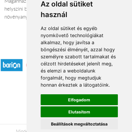
Magánházak kül- és beltéri növényesítése,
Az oldal sütiket
helyszíni bejárással,
használ
növényanyag összeállítással
Az oldal sütiket és egyéb
nyomkövető technológiákat
alkalmaz, hogy javítsa a
böngészési élményét, azzal hogy
Elfogadott fizetési módok
személyre szabott tartalmakat és
célzott hirdetéseket jelenít meg,
és elemzi a weboldalunk
forgalmát, hogy megtudjuk
honnan érkeztek a látogatóink.
Á.SZ.F.
Elfogadom
Impresszum
Elutasítom
Adatkezelési tájékoztató
Beállítások megváltoztatása
Minden jog fenntartva © 2026 |
+36 20 488-8362
|