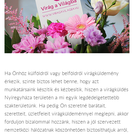
Ha Önhöz külföldről vagy belföldről virágküldemény
érkezik, szinte biztos lehet benne, hogy azt
munkatársaink készítik és kézbesítik, hiszen a virágküldés
Nyíregyháza területén a mi egyik legdédelgetettebb
szakterületünk. Ha pedig Ön szeretné barátait,
szeretteit, üzletfeleit virágküldeménnyel meglepni, akkor
forduljon bizalommal hozzánk, hiszen a jól szervezett
nemzetközi hálózatnak köszönhetően biztosíthatjuk arról,