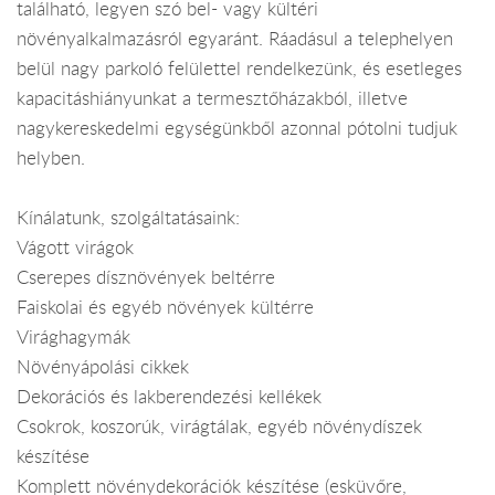
található, legyen szó bel- vagy kültéri
növényalkalmazásról egyaránt. Ráadásul a telephelyen
belül nagy parkoló felülettel rendelkezünk, és esetleges
kapacitáshiányunkat a termesztőházakból, illetve
nagykereskedelmi egységünkből azonnal pótolni tudjuk
helyben.
Kínálatunk, szolgáltatásaink:
Vágott virágok
Cserepes dísznövények beltérre
Faiskolai és egyéb növények kültérre
Virághagymák
Növényápolási cikkek
Dekorációs és lakberendezési kellékek
Csokrok, koszorúk, virágtálak, egyéb növénydíszek
készítése
Komplett növénydekorációk készítése (esküvőre,