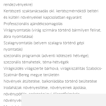
rendezvényekre)
Kertészeti szaktanácsadás okl. kertészmérnöktől beltéri
és kültéri növényekkel kapcsolatban egyaránt
Professzionális ajándékcsomagolás
Virágnyomtatás (virág szirmára történő bármilyen felirat,
ábra nyomtatása)
Szalagnyomtatás (selyem szalagra történő gépi
nyomtatás)
szezonális programok (adventi kötészeti hétvége),
szezonális témahetek, téma-hétvégék
Virágküldés világszerte bárhová, virágkiszállítás Szabolcs-
Szatmár-Bereg megye területén
Növények átültetése, balkonládába történő beültetése
Irodaházak növényesítése, növényeinek ápolása,
növénypótlás, egészségügyi állapotfelmérés,
növényvédelem