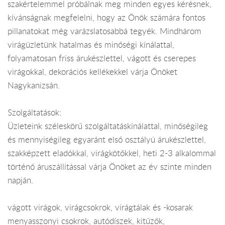
szakértelemmel próbálnak meg minden egyes kérésnek,
kívánságnak megfelelni, hogy az Önök számára fontos
pillanatokat még varázslatosabbá tegyék. Mindhárom
virágüzletünk hatalmas és minőségi kínálattal,
folyamatosan friss árukészlettel, vágott és cserepes
virágokkal, dekorációs kellékekkel várja Önöket
Nagykanizsán.
Szolgáltatások:
Üzleteink széleskörű szolgáltatáskínálattal, minőségileg
és mennyiségileg egyaránt első osztályú árukészlettel,
szakképzett eladókkal, virágkötőkkel, heti 2-3 alkalommal
történő áruszállítással várja Önöket az év szinte minden
napján.
vágott virágok, virágcsokrok, virágtálak és -kosarak
menyasszonyi csokrok, autódíszek, kitűzők,