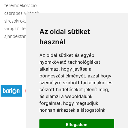
teremdekoráció
cserepes virágok
sírcsokrok, koszorúk
virágküldés
Az oldal sütiket
ajándéktárgyak, dekorációs kellékek
használ
Az oldal sütiket és egyéb
nyomkövető technológiákat
alkalmaz, hogy javítsa a
böngészési élményét, azzal hogy
Elfogadott fizetési módok
személyre szabott tartalmakat és
célzott hirdetéseket jelenít meg,
és elemzi a weboldalunk
forgalmát, hogy megtudjuk
honnan érkeztek a látogatóink.
Á.SZ.F.
Elfogadom