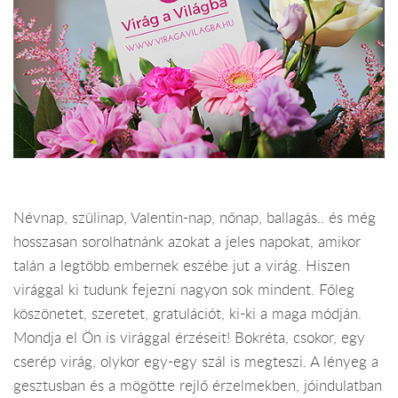
Névnap, szülinap, Valentin-nap, nőnap, ballagás.. és még
hosszasan sorolhatnánk azokat a jeles napokat, amikor
talán a legtöbb embernek eszébe jut a virág. Hiszen
virággal ki tudunk fejezni nagyon sok mindent. Főleg
köszönetet, szeretet, gratulációt, ki-ki a maga módján.
Mondja el Ön is virággal érzéseit! Bokréta, csokor, egy
cserép virág, olykor egy-egy szál is megteszi. A lényeg a
gesztusban és a mögötte rejlő érzelmekben, jóindulatban