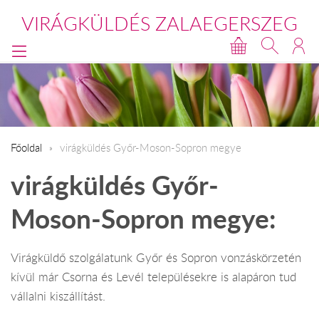
VIRÁGKÜLDÉS ZALAEGERSZEG
Főoldal
virágküldés Győr-Moson-Sopron megye
virágküldés Győr-
Moson-Sopron megye:
Virágküldő szolgálatunk Győr és Sopron vonzáskörzetén
kívül már Csorna és Levél településekre is alapáron tud
vállalni kiszállítást.