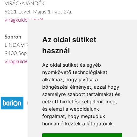
VIRÁG-AJÁNDÉK
9221 Levél, Május 1 liget 2/a.
virágküldés Levél
Sopron
Az oldal sütiket
LINDA VIRÁG AJÁNDÉK
használ
9400 Sopron, Ferenczy J. u. 38.
virágküldés Sopron
Az oldal sütiket és egyéb
nyomkövető technológiákat
alkalmaz, hogy javítsa a
böngészési élményét, azzal hogy
Elfogadott fizetési módok
személyre szabott tartalmakat és
célzott hirdetéseket jelenít meg,
és elemzi a weboldalunk
forgalmát, hogy megtudjuk
honnan érkeztek a látogatóink.
Á.SZ.F.