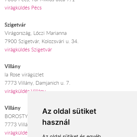
virágküldés Pécs
Szigetvár
Virágország, Lőczi Marianna
7900 Szigetvár, Kolozsvári u. 34.
virágküldés Szigetvár
Villány
la Rose virágüzlet
7773 Villány, Damjanich u. 7.
virágküldés Villány
Villány
Az oldal sütiket
BOROSTYÁN VIRÁGÜZLET
használ
7773 Villány, Baross G.u. 21.
virágküldés Villány
Az oldal sütiket és egyéb