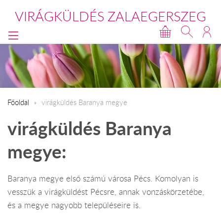
VIRÁGKÜLDÉS ZALAEGERSZEG
Főoldal
virágküldés Baranya megye
virágküldés Baranya
megye:
Baranya megye első számú városa Pécs. Komolyan is
vesszük a virágküldést Pécsre, annak vonzáskörzetébe,
és a megye nagyobb településeire is.