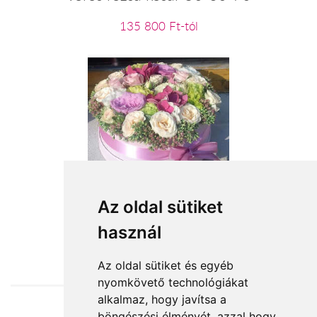
135 800 Ft-tól
Érj hozzám!
Az oldal sütiket
használ
29 200 Ft-tól
Az oldal sütiket és egyéb
nyomkövető technológiákat
alkalmaz, hogy javítsa a
böngészési élményét, azzal hogy