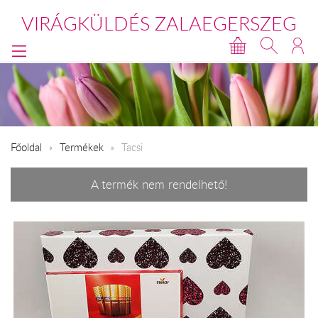
VIRÁGKÜLDÉS ZALAEGERSZEG
Főoldal
Termékek
Tacsi
A termék nem rendelhető!