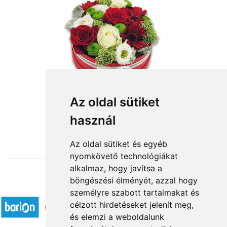
Fantázia
Az oldal sütiket
használ
28 750 Ft-tól
Az oldal sütiket és egyéb
nyomkövető technológiákat
alkalmaz, hogy javítsa a
böngészési élményét, azzal hogy
Elfogadott fizetési módok
személyre szabott tartalmakat és
célzott hirdetéseket jelenít meg,
és elemzi a weboldalunk