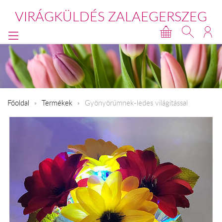
VIRÁGKÜLDÉS ZALAEGERSZEG
Főoldal
Termékek
Gyönyörűmnek-ledes világítással