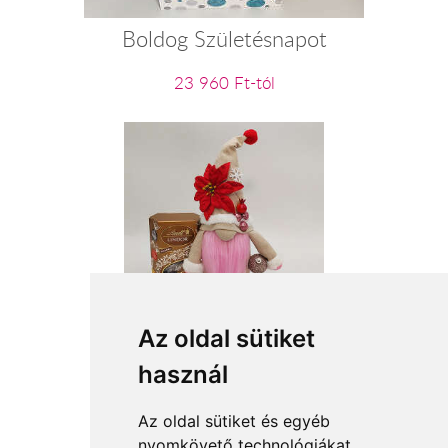
Boldog Születésnapot
23 960 Ft-tól
Karácsonyi manócska
Az oldal sütiket
használ
15 040 Ft-tól
Az oldal sütiket és egyéb
nyomkövető technológiákat