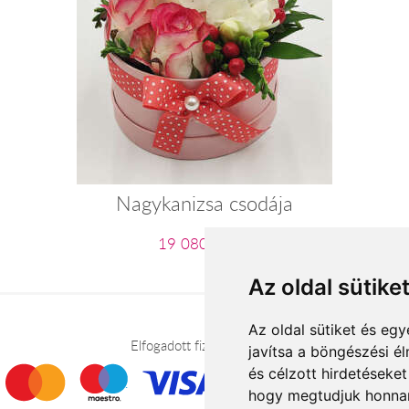
Nagykanizsa csodája
19 080 Ft-tól
Az oldal sütike
Az oldal sütiket és e
Elfogadott fizetési módok
javítsa a böngészési é
és célzott hirdetéseket
hogy megtudjuk honnan