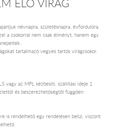
NEM ÉLŐ VIRÁG
ajánljuk névnapra, születésnapra, évfordulóra,
Ezzel a csokorral nem csak élményt, hanem egy
nnepeltek.
gokat tartalmazó vegyes tartós virágcsokor.
 vagy az MPL kézbesíti, szállítási ideje 1
lettől és beszerezhetőségtől függően
e is rendelhető egy rendelésen belül, viszont
elhető.