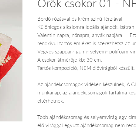
Örök csokor 01 - 
Bordó rózásval és krém színű férziával.
Különleges alkalomra ideális ajándék, bátran 
Valentin napra, nőnapra, anyák napjára..... 
rendkívül tartós emléket is szerezhetsz az ü
Vegyes szappan- gumi- selyem- polifoam virá
A csokor átmérője kb: 30 cm.
Tartós kompozíció, NEM élővirágból készült.
Az ajándékcsomagok vidéken készülnek, A GLS
munkanap, az ajándékcsomagok tartalma kész
eltérhetnek.
Több ajándékcsomag és selyemvirág egy címr
élő virággal együtt ajándékcsomag nem rend