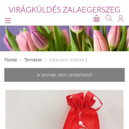
VIRÁGKÜLDÉS ZALAEGERSZEG
Főoldal
Termékek
Karácsonyi kosárka 2
A termék nem rendelhető!