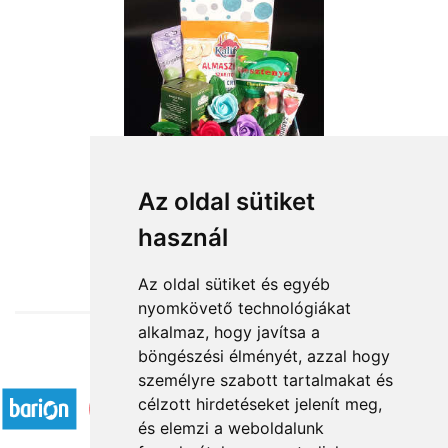
VEGA ajándék csomag
Az oldal sütiket
használ
14 000 Ft-tól
Az oldal sütiket és egyéb
nyomkövető technológiákat
alkalmaz, hogy javítsa a
böngészési élményét, azzal hogy
Elfogadott fizetési módok
személyre szabott tartalmakat és
célzott hirdetéseket jelenít meg,
és elemzi a weboldalunk