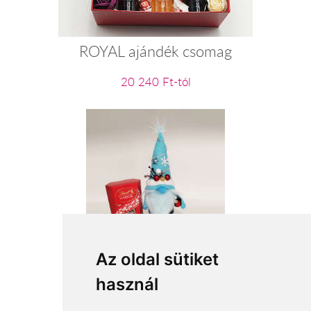
ROYAL ajándék csomag
20 240 Ft-tól
Kék szakáll
Az oldal sütiket
használ
15 560 Ft-tól