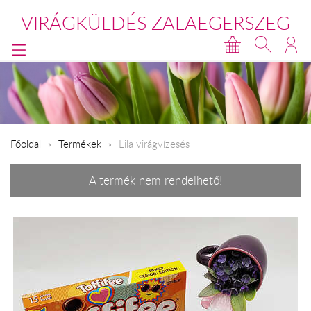
VIRÁGKÜLDÉS ZALAEGERSZEG
Főoldal
Termékek
Lila virágvízesés
A termék nem rendelhető!