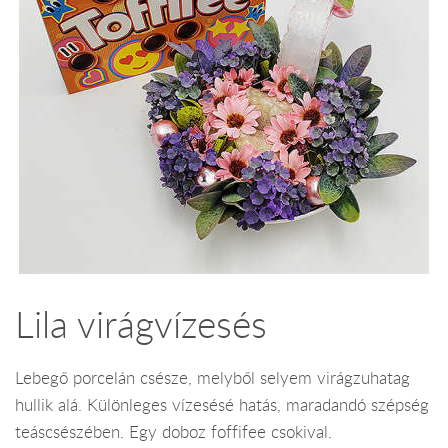
Lila virágvízesés
Lebegő porcelán csésze, melyből selyem virágzuhatag
hullik alá. Különleges vízesésé hatás, maradandó szépség
teáscsészében. Egy doboz foffifee csokival.