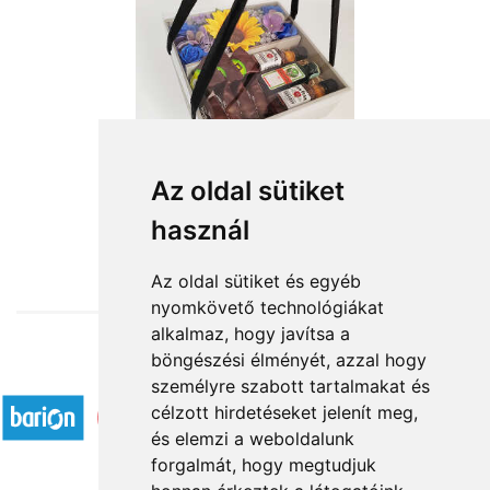
Tiszta szívvel
Az oldal sütiket
használ
16 400 Ft-tól
Az oldal sütiket és egyéb
nyomkövető technológiákat
alkalmaz, hogy javítsa a
böngészési élményét, azzal hogy
Elfogadott fizetési módok
személyre szabott tartalmakat és
célzott hirdetéseket jelenít meg,
és elemzi a weboldalunk
forgalmát, hogy megtudjuk