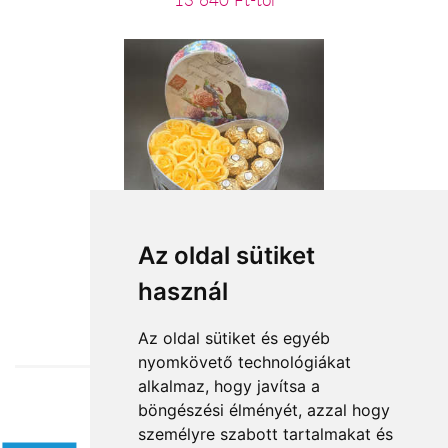
13 640 Ft-tól
A napfény íze
Az oldal sütiket
használ
13 600 Ft-tól
Az oldal sütiket és egyéb
nyomkövető technológiákat
alkalmaz, hogy javítsa a
böngészési élményét, azzal hogy
Elfogadott fizetési módok
személyre szabott tartalmakat és