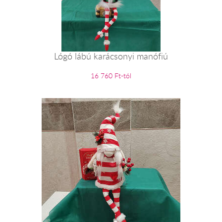
Lógó lábú karácsonyi manófiú
16 760 Ft-tól