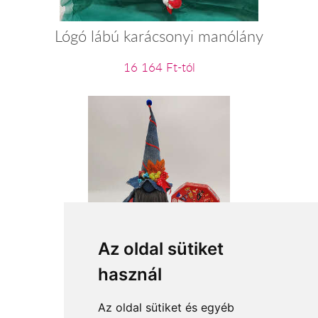
Lógó lábú karácsonyi manólány
16 164 Ft-tól
Farmer manócska
Az oldal sütiket
használ
13 440 Ft-tól
Az oldal sütiket és egyéb