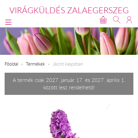
VIRÁGKÜLDÉS ZALAEGERSZEG
Főoldal
Termékek
Jácint kaspóban
A termék csak 2027. január 17. és 2027. április 1.
között lesz rendelhető!