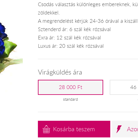
Csodás választás különleges embereknek, kül
zöldekkel.
A megrendelést kérjük 24-36 órával a kiszállí
Sztenderd ár: 6 szál kék rózsával
Exra ár: 12 szál kék rózsával
Luxus ár: 20 szál kék rózsával
Virágküldés ára
28 000 Ft
46
standard
Kosárba teszem
Azo