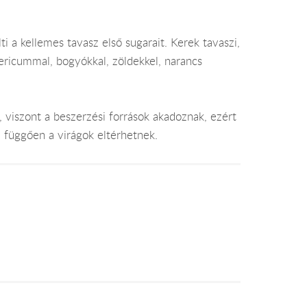
ti a kellemes tavasz első sugarait. Kerek tavaszi,
pericummal, bogyókkal, zöldekkel, narancs
, viszont a beszerzési források akadoznak, ezért
l függően a virágok eltérhetnek.