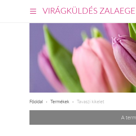
VIRÁGKÜLDÉS ZALAEGE
Főoldal
Termékek
Tavaszi kikelet
A term