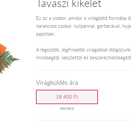
Tavaszi kikelet
Ez az a csokor, amikor a virágkötő formába öl
narancsos csokor, tulipánnal, gerberával, hy
papírban.
A legszebb, legfrissebb virágokkal dolgozunk
minőségtől, készlettől és beszerezhetőségtő
Virágküldés ára
18 400 Ft
standard