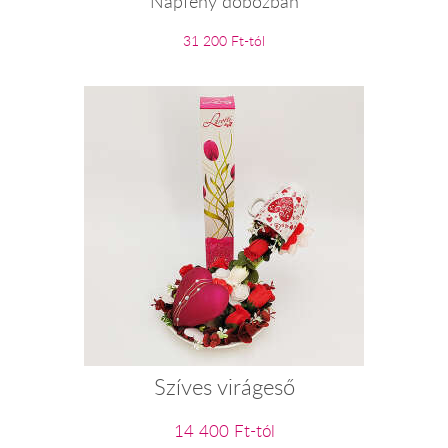
Napfény dobozban
31 200 Ft-tól
Szíves virágeső
14 400 Ft-tól