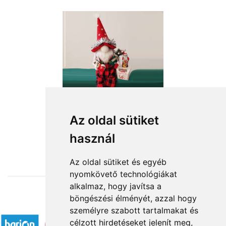
Ülő karácsonyi manófiú
Az oldal sütiket
használ
19 480 Ft-tól
Az oldal sütiket és egyéb
nyomkövető technológiákat
alkalmaz, hogy javítsa a
böngészési élményét, azzal hogy
Elfogadott fizetési módok
személyre szabott tartalmakat és
célzott hirdetéseket jelenít meg,