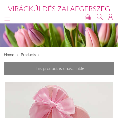
VIRÁGKÜLDÉS ZALAEGERSZEG
Home
Products
This product is unavailable