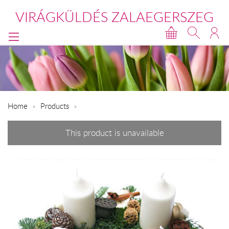
VIRÁGKÜLDÉS ZALAEGERSZEG
Home
Products
This product is unavailable