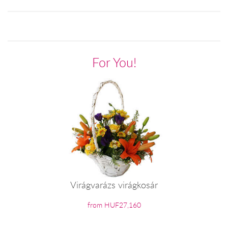
For You!
Virágvarázs virágkosár
from HUF27,160