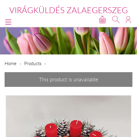
VIRÁGKÜLDÉS ZALAEGERSZEG
Home
Products
This product is unavailable