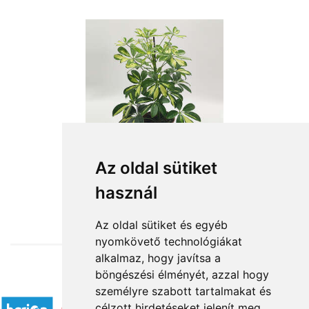
Az oldal sütiket
használ
from HUF11,280
Az oldal sütiket és egyéb
nyomkövető technológiákat
alkalmaz, hogy javítsa a
böngészési élményét, azzal hogy
Accepted payment methods
személyre szabott tartalmakat és
célzott hirdetéseket jelenít meg,