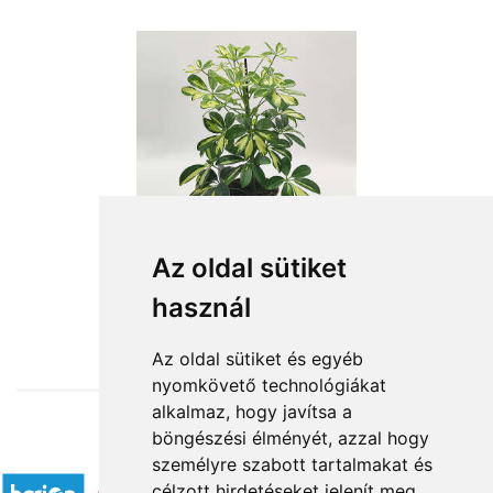
Az oldal sütiket
használ
from HUF11,280
Az oldal sütiket és egyéb
nyomkövető technológiákat
alkalmaz, hogy javítsa a
böngészési élményét, azzal hogy
Accepted payment methods
személyre szabott tartalmakat és
célzott hirdetéseket jelenít meg,