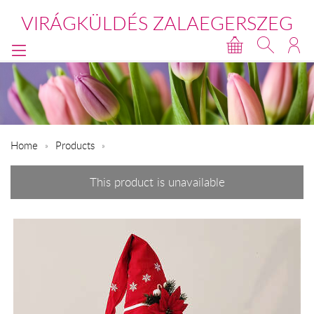
VIRÁGKÜLDÉS ZALAEGERSZEG
Home
Products
This product is unavailable