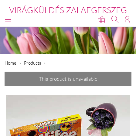
VIRÁGKÜLDÉS ZALAEGERSZEG
Home
Products
This product is unavailable