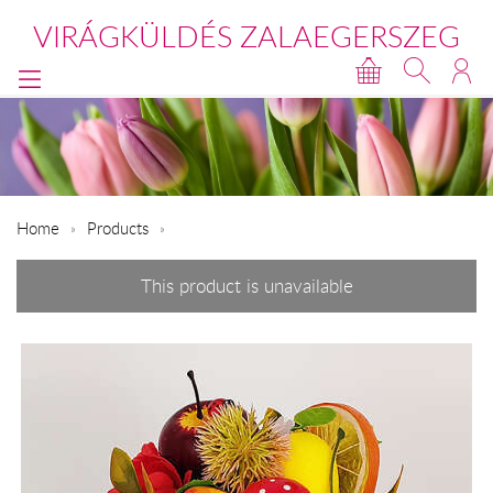
VIRÁGKÜLDÉS ZALAEGERSZEG
Home
Products
This product is unavailable